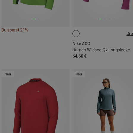
Du sparst 21%
Gr
XS
S
M
L
Nike ACG
Damen Wildsee Qz Longsleeve
64,60 €
Neu
Neu