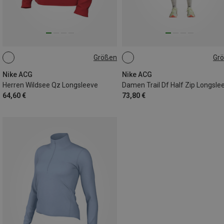
Größen
Gr
S
M
L
XL
XS
S
M
L
Nike ACG
Nike ACG
Herren Wildsee Qz Longsleeve
Damen Trail Df Half Zip Longsle
64,60 €
73,80 €