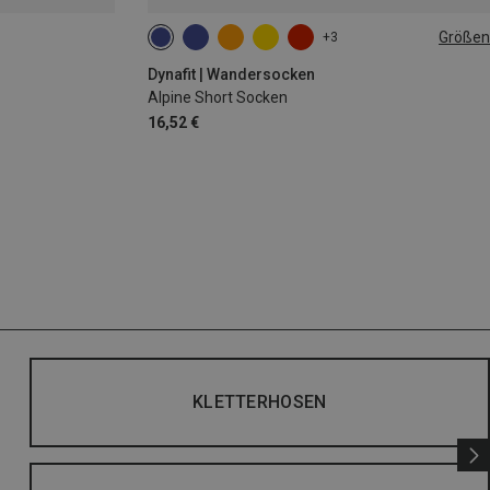
Größen
+3
35|36|37|38
39|40|41|42
43|44|45|46
Dynafit | Wandersocken
Alpine Short Socken
16,52 €
KLETTERHOSEN