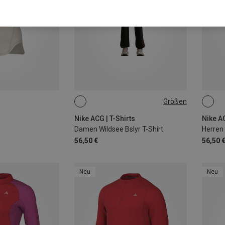
Größen
XS
S
M
L
S
Nike ACG | T-Shirts
Nike AC
Damen Wildsee Bslyr T-Shirt
Herren 
56,50 €
56,50 
Neu
Neu