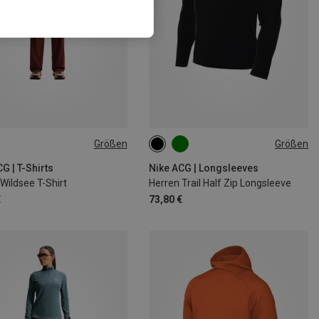
Größen
Größen
M
L
XL
S
M
L
XL
G | T-Shirts
Nike ACG | Longsleeves
Wildsee T-Shirt
Herren Trail Half Zip Longsleeve
€
73,80 €