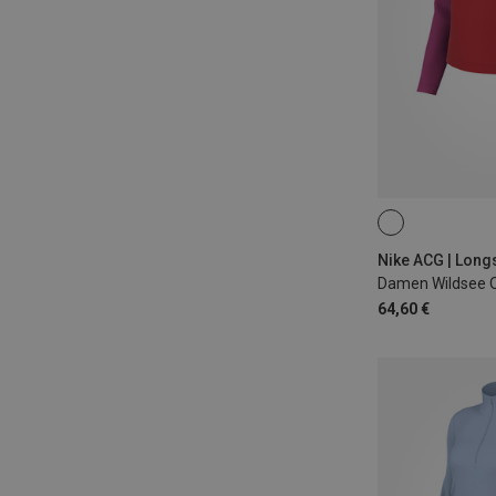
XS
S
M
Nike ACG | Long
Damen Wildsee 
64,60 €