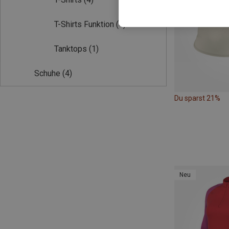
T-Shirts Funktion
(4)
Tanktops
(1)
Schuhe
(4)
Du sparst 21%
Neu