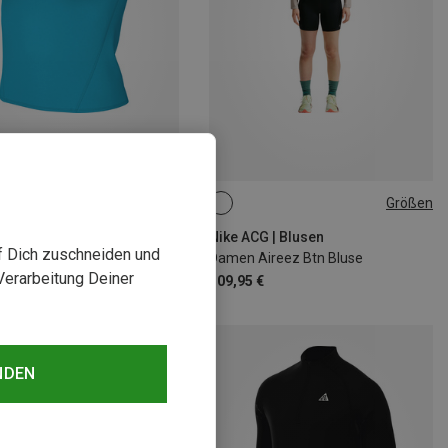
rst 27%
Größen
XS
M
L
Nike ACG | Blusen
uf Dich zuschneiden und
Damen Aireez Btn Bluse
Verarbeitung Deiner
109,95 €
NDEN