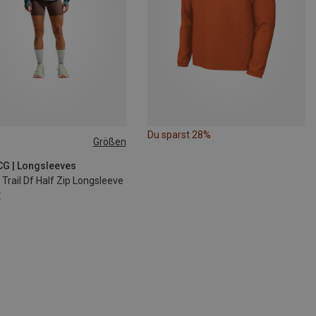
Du sparst 28%
Größen
S
M
L
CG | Longsleeves
rail Df Half Zip Longsleeve
€