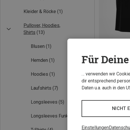
Kleider & Röcke
(1)
Pullover, Hoodies,
Shirts
(13)
Blusen
(1)
Für Deine 
Hemden
(1)
S
M
L
Nike ACG | T-Shi
… verwenden wir Cookies
Hoodies
(1)
Herren Solar Cha
dir entsprechend person
56,50 €
Daten u.a. auch in den 
Laufshirts
(7)
Longsleeves
(5)
NICHT 
Longsleeves Funktion
(5)
Einstellungen
Datenschu
T-Shirts
(4)