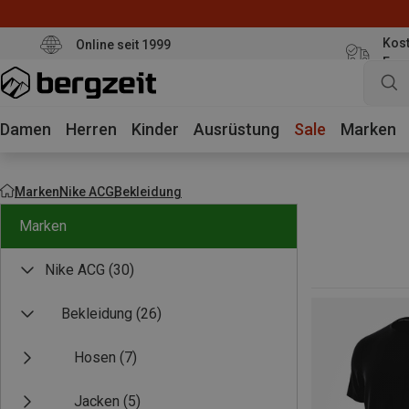
Kost
Online seit 1999
Eur
Damen
Herren
Kinder
Ausrüstung
Sale
Marken
Marken
Nike ACG
Bekleidung
Marken
Nike ACG
(30)
Bekleidung
(26)
Hosen
(7)
Jacken
(5)