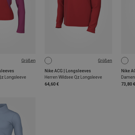
Größen
Größen
L
S
M
L
XL
XS
sleeves
Nike ACG | Longsleeves
Nike A
Qz Longsleeve
Herren Wildsee Qz Longsleeve
Damen T
64,60 €
73,80 