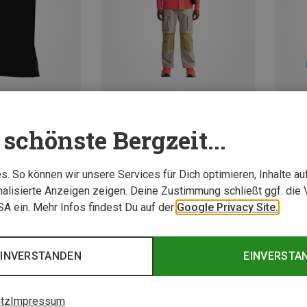
schönste Bergzeit...
Du spa
Größen
Größen
+2
XL
M
L
XL
rts
Nike ACG | Hemden
. So können wir unsere Services für Dich optimieren, Inhalte a
se T-Shirt
Herren Aireez Btn Hemd
alisierte Anzeigen zeigen. Deine Zustimmung schließt ggf. die 
109,95 €
USA ein. Mehr Infos findest Du auf der
Google Privacy Site.
Neu
Neu
EINVERSTANDEN
EINVERSTA
tz
Impressum