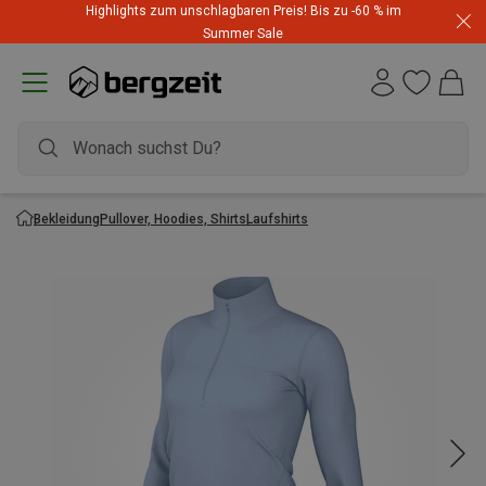
Highlights zum unschlagbaren Preis! Bis zu -60 % im
Summer Sale
Bekleidung
Pullover, Hoodies, Shirts
Laufshirts