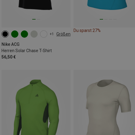
Du sparst 27%
Größen
+1
S
M
L
XL
Nike ACG
Herren Solar Chase T-Shirt
56,50 €