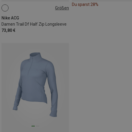
Du sparst 28%
Größen
XS
S
M
L
Nike ACG
Damen Trail Df Half Zip Longsleeve
73,80 €