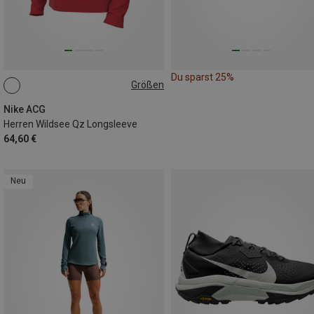
Du sparst 25%
Größen
S
M
L
XL
Nike ACG
Herren Wildsee Qz Longsleeve
64,60 €
Neu