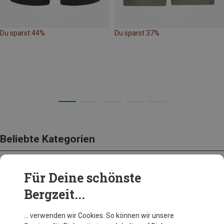
Du sparst 44%
Du sparst 37%
Beliebte Kategorien
Für Deine schönste
BEKLEIDUNG
Bergzeit...
… verwenden wir Cookies. So können wir unsere