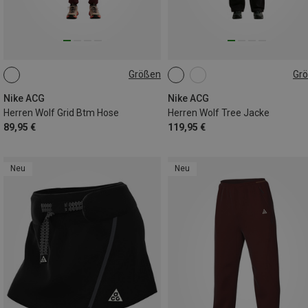
Größen
Gr
S
L
XL
S
M
L
XL
Nike ACG
Nike ACG
Herren Wolf Grid Btm Hose
Herren Wolf Tree Jacke
89,95 €
119,95 €
Neu
Neu