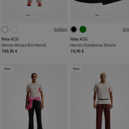
Größen
Gr
M
L
XL
S
L
XL
Nike ACG
Nike ACG
Herren Aireez Btn Hemd
Herren Scndsnrse Shorts
109,95 €
74,95 €
Neu
Neu