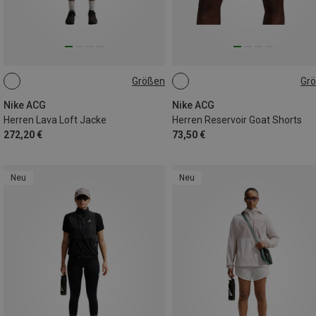
Größen
Gr
S
M
L
XL
S
M
XL
Nike ACG
Nike ACG
Herren Lava Loft Jacke
Herren Reservoir Goat Shorts
272,20 €
73,50 €
Neu
Neu