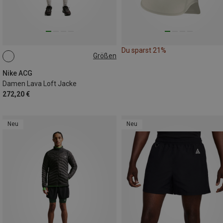
Du sparst 21%
Größen
XS
S
M
L
Nike ACG
Damen Lava Loft Jacke
272,20 €
Neu
Neu