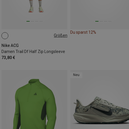
Du sparst 12%
Größen
XS
S
M
L
Nike ACG
Damen Trail Df Half Zip Longsleeve
73,80 €
Neu