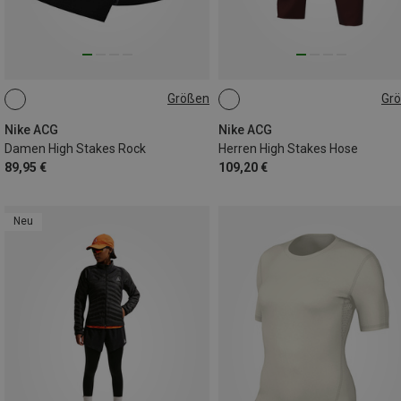
Größen
Gr
XS
L
S
L
XL
Nike ACG
Nike ACG
Damen High Stakes Rock
Herren High Stakes Hose
89,95 €
109,20 €
Neu