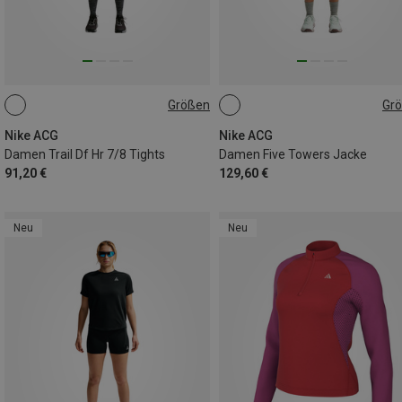
Größen
Gr
XS
S
M
L
XS
S
M
L
Nike ACG
Nike ACG
Damen Trail Df Hr 7/8 Tights
Damen Five Towers Jacke
91,20 €
129,60 €
Neu
Neu