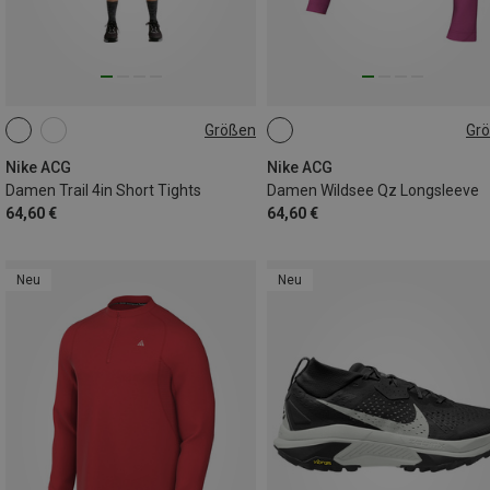
Größen
Gr
XS
S
L
XS
S
M
L
Nike ACG
Nike ACG
Damen Trail 4in Short Tights
Damen Wildsee Qz Longsleeve
64,60 €
64,60 €
Neu
Neu