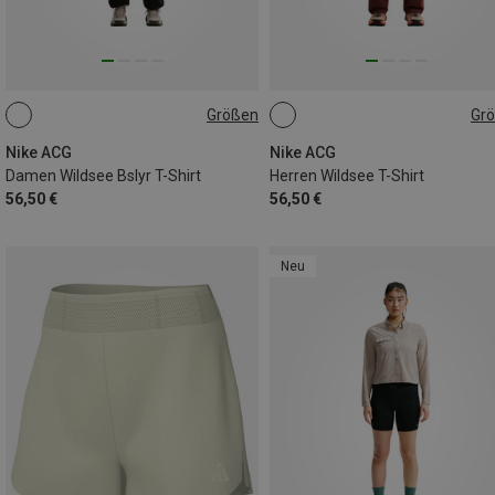
Größen
Gr
XS
S
M
L
S
M
L
XL
Nike ACG
Nike ACG
Damen Wildsee Bslyr T-Shirt
Herren Wildsee T-Shirt
56,50 €
56,50 €
Neu