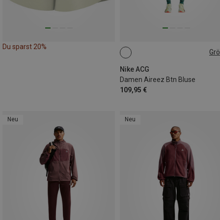
Du sparst 20%
Gr
XS
M
L
Nike ACG
Damen Aireez Btn Bluse
109,95 €
Neu
Neu