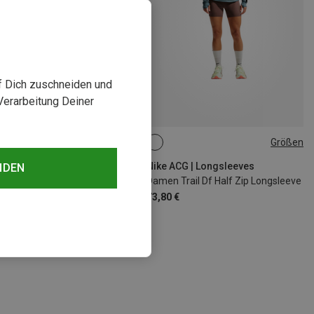
uf Dich zuschneiden und
Verarbeitung Deiner
Größen
Größen
S
M
L
XS
S
M
L
CG | Longsleeves
Nike ACG | Longsleeves
NDEN
Wildsee Qz Longsleeve
Damen Trail Df Half Zip Longsleeve
€
73,80 €