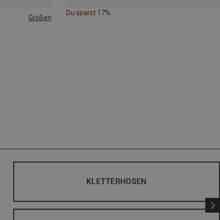
Du sparst 17%
Größen
|44|45|46
KLETTERHOSEN