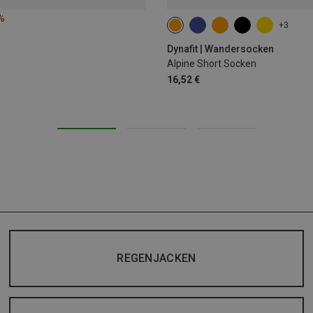
%
+3
35|36|37|38
39|40|41|42
43
Dynafit | Wandersocken
Alpine Short Socken
16,52 €
REGENJACKEN