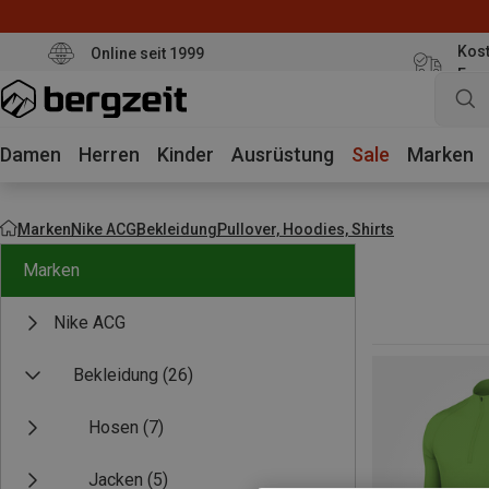
Kost
Online seit 1999
Eur
Damen
Herren
Kinder
Ausrüstung
Sale
Marken
Marken
Nike ACG
Bekleidung
Pullover, Hoodies, Shirts
Marken
Nike ACG
Bekleidung
(26)
Hosen
(7)
Jacken
(5)