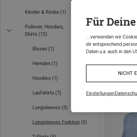
Kleider & Röcke
(1)
Für Deine 
Pullover, Hoodies,
Shirts
(13)
… verwenden wir Cookies
dir entsprechend person
Blusen
(1)
Daten u.a. auch in den 
Du sparst 21%
Hemden
(1)
NICHT 
Hoodies
(1)
Laufshirts
(7)
Einstellungen
Datenschu
Longsleeves
(5)
Longsleeves Funktion
(5)
T-Shirts
(4)