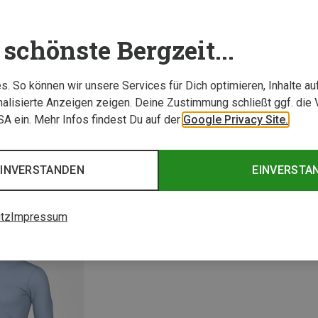
schönste Bergzeit...
. So können wir unsere Services für Dich optimieren, Inhalte a
alisierte Anzeigen zeigen. Deine Zustimmung schließt ggf. die 
USA ein. Mehr Infos findest Du auf der
Google Privacy Site.
Größen
S
M
L
XL
XS
Nike ACG | Longsleeves
Nike A
EINVERSTANDEN
EINVERSTA
Herren Wildsee Qz Longsleeve
Damen 
64,60 €
64,60 
tz
Impressum