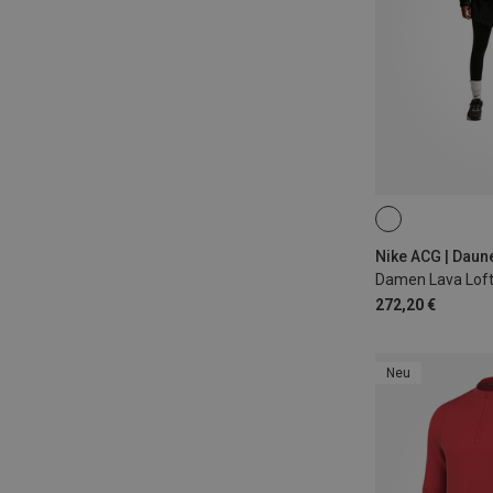
XS
S
M
Nike ACG | Daun
Damen Lava Loft
272,20 €
Neu