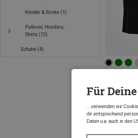
Kleider & Röcke
(1)
Pullover, Hoodies,
Shirts
(13)
Schuhe
(4)
S
M
L
Nike ACG | T-Shi
Herren Solar Cha
Für Deine 
56,50 €
… verwenden wir Cookies
dir entsprechend person
Daten u.a. auch in den 