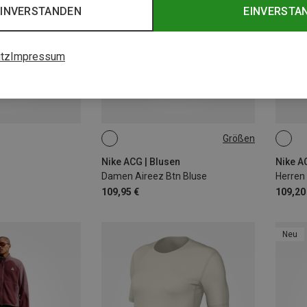
EINVERSTANDEN
EINVERSTA
tz
Impressum
Größen
XS
M
L
S
Nike ACG | Blusen
Nike A
Damen Aireez Btn Bluse
Herren
109,95 €
109,20
Neu