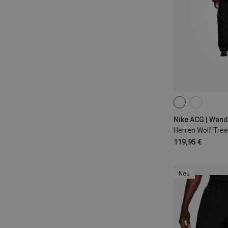
S
M
L
Nike ACG | Wand
Herren Wolf Tre
119,95 €
Neu