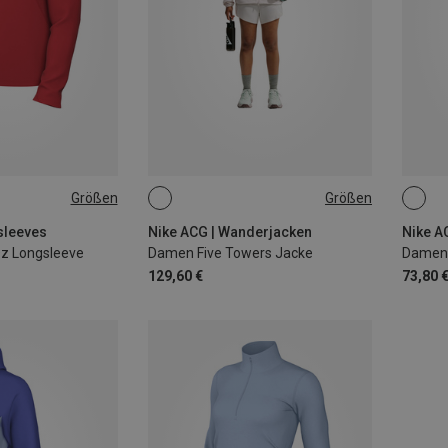
Größen
Größen
XL
XS
S
M
L
XS
sleeves
Nike ACG | Wanderjacken
Nike A
Qz Longsleeve
Damen Five Towers Jacke
Damen T
129,60 €
73,80 