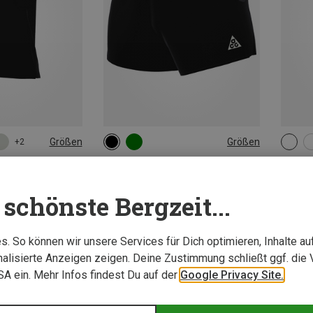
Größen
Größen
+2
XL
S
L
XL
M
rts
Nike ACG | Wanderhosen
Nike A
se T-Shirt
Herren Scndsnrse Shorts
Herren
schönste Bergzeit...
74,95 €
109,95
Neu
Neu
. So können wir unsere Services für Dich optimieren, Inhalte a
alisierte Anzeigen zeigen. Deine Zustimmung schließt ggf. die 
USA ein. Mehr Infos findest Du auf der
Google Privacy Site.