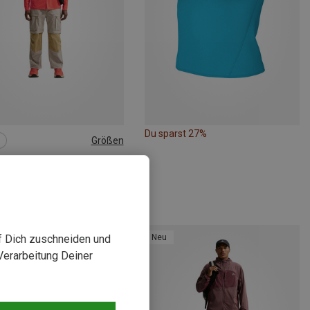
Du sparst 27%
Größen
L
XL
CG | Hemden
 Aireez Btn Hemd
 €
Neu
uf Dich zuschneiden und
Verarbeitung Deiner