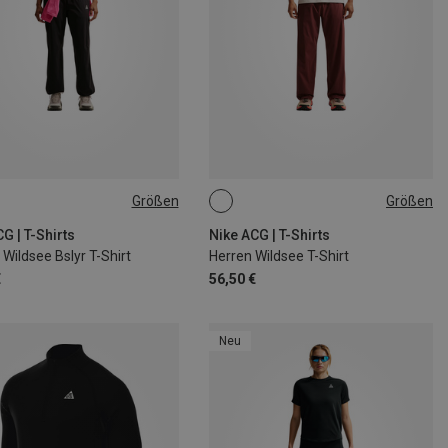
Größen
Größen
S
M
L
S
M
L
XL
G | T-Shirts
Nike ACG | T-Shirts
ildsee Bslyr T-Shirt
Herren Wildsee T-Shirt
€
56,50 €
Neu