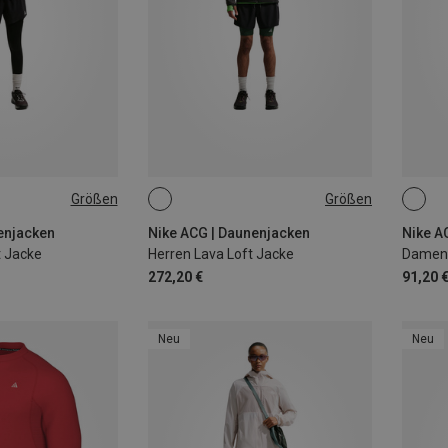
Größen
Größen
L
S
M
L
XL
XS
enjacken
Nike ACG | Daunenjacken
Nike A
 Jacke
Herren Lava Loft Jacke
Damen T
272,20 €
91,20 
Neu
Neu