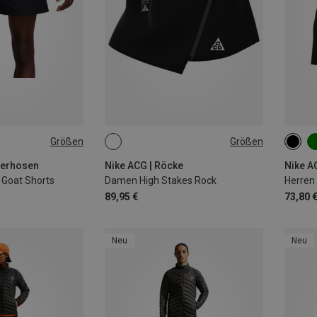
Größen
Größen
XS
L
S
derhosen
Nike ACG | Röcke
Nike A
 Goat Shorts
Damen High Stakes Rock
Herren 
89,95 €
73,80 
Neu
Neu