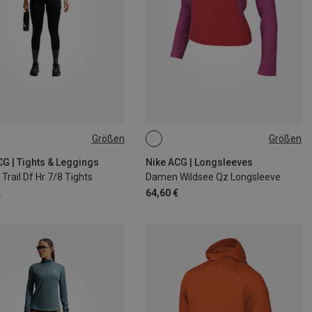
Größen
Größen
S
M
L
XS
S
M
L
CG | Tights & Leggings
Nike ACG | Longsleeves
rail Df Hr 7/8 Tights
Damen Wildsee Qz Longsleeve
€
64,60 €