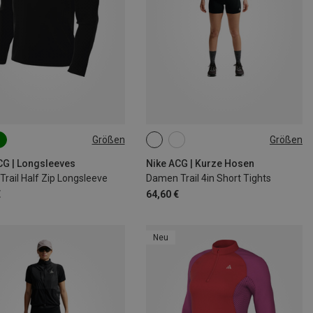
Größen
Größen
M
L
XL
XS
S
L
CG | Longsleeves
Nike ACG | Kurze Hosen
Trail Half Zip Longsleeve
Damen Trail 4in Short Tights
€
64,60 €
Neu