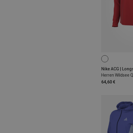
S
M
L
Nike ACG | Long
Herren Wildsee 
64,60 €