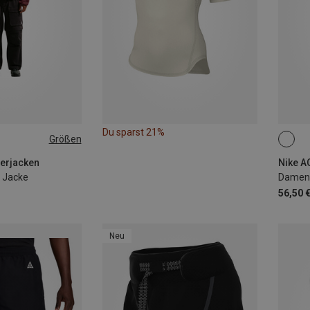
Du sparst 21%
Größen
XL
XS
erjacken
Nike AC
e Jacke
Damen W
56,50 
Neu