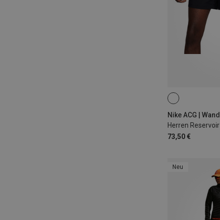
S
M
XL
Nike ACG | Wan
Herren Reservoir
73,50 €
Neu