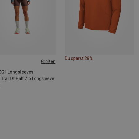
Du sparst 28%
Größen
S
M
L
CG | Longsleeves
rail Df Half Zip Longsleeve
€