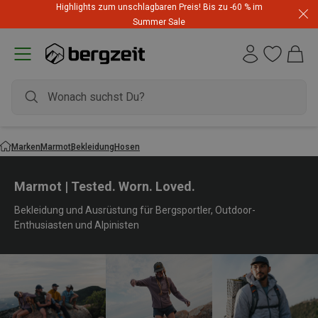
Highlights zum unschlagbaren Preis! Bis zu -60 % im
Summer Sale
Marken
Marmot
Bekleidung
Hosen
Marmot | Tested. Worn. Loved.
Bekleidung und Ausrüstung für Bergsportler, Outdoor-
Enthusiasten und Alpinisten