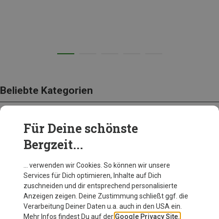
Beliebte Kategorien
Für Deine schönste
BEKLEIDUNG
Bergzeit...
… verwenden wir Cookies. So können wir unsere
Services für Dich optimieren, Inhalte auf Dich
zuschneiden und dir entsprechend personalisierte
Anzeigen zeigen. Deine Zustimmung schließt ggf. die
Verarbeitung Deiner Daten u.a. auch in den USA ein.
Mehr Infos findest Du auf der
Google Privacy Site.