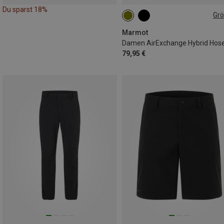
Du sparst 18%
Gr
XS
S
M
Marmot
Damen AirExchange Hybrid Hos
79,95 €