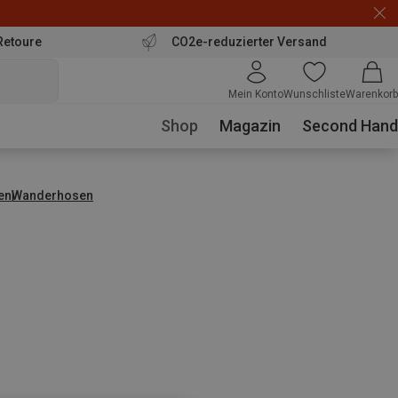
Retoure
CO2e-reduzierter Versand
Mein Konto
Wunschliste
Warenkorb
Shop
Magazin
Second Hand
en
Wanderhosen