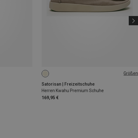
Größen
42
43
44
45
46
Satorisan | Freizeitschuhe
Herren Kwahu Premium Schuhe
169,95 €