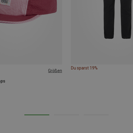
Du sparst 19%
Größen
aps