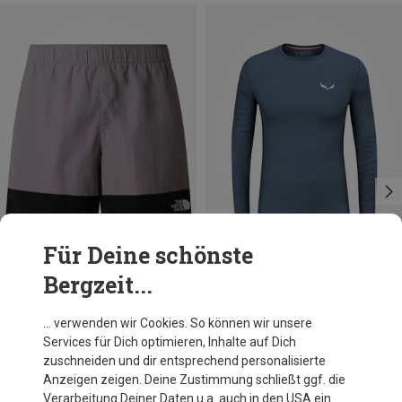
Für Deine schönste
Bergzeit...
Du sparst 10%
Größen
S
M
L
XL
XXL
Salewa
… verwenden wir Cookies. So können wir unsere
Herren Cristallo Warm AMR Longsleeve
Services für Dich optimieren, Inhalte auf Dich
109,95 €
zuschneiden und dir entsprechend personalisierte
Anzeigen zeigen. Deine Zustimmung schließt ggf. die
Verarbeitung Deiner Daten u.a. auch in den USA ein.