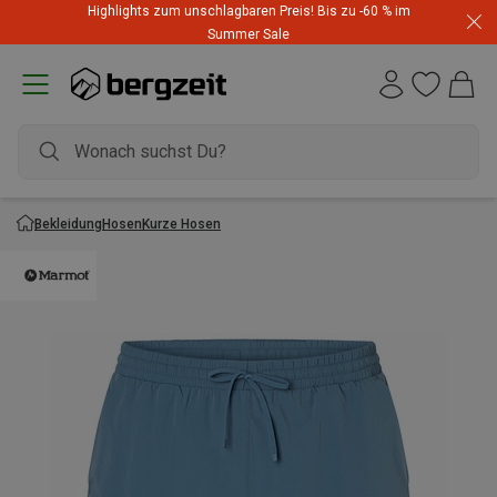
Highlights zum unschlagbaren Preis! Bis zu -60 % im
Summer Sale
Bekleidung
Hosen
Kurze Hosen