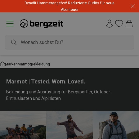
Dynafit Hammerangebot! Reduzierte Outfits für neue
Abenteuer
Marken
Marmot
Bekleidung
Marmot | Tested. Worn. Loved.
Bekleidung und Ausrüstung für Bergsportler, Outdoor-
Enthusiasten und Alpinisten