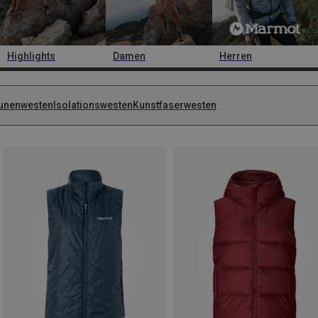
Highlights
Damen
Herren
unenwesten
Isolationswesten
Kunstfaserwesten