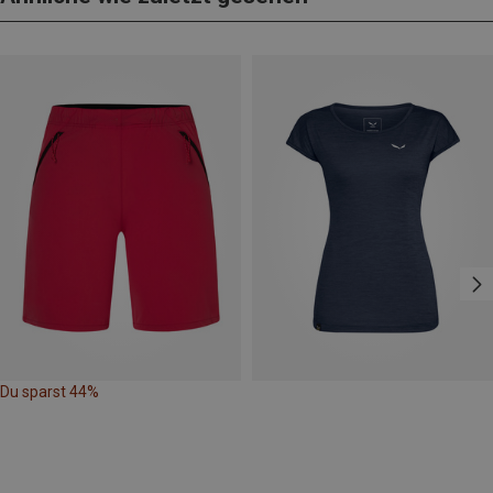
Du sparst 44%