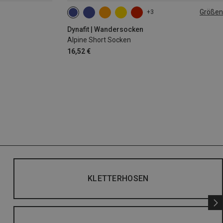
Größen
+3
35|36|37|38
39|40|41|42
43|44|45|46
Dynafit | Wandersocken
Alpine Short Socken
16,52 €
KLETTERHOSEN