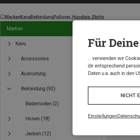
Marken
Kavu
Bekleidung
Pullover, Hoodies, Shirts
Marken
Für Deine 
Kavu
… verwenden wir Cookies
Accessoires
dir entsprechend person
Daten u.a. auch in den 
Ausrüstung
Bekleidung
(92)
NICHT 
Bademoden
(2)
Einstellungen
Datenschu
Hosen
(18)
Jacken
(12)