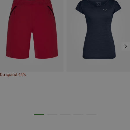
Du sparst 44%