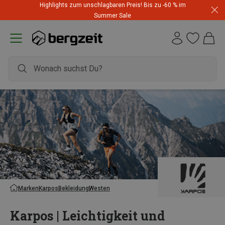
Highlights zum unschlagbaren Preis! Bis zu -60 % im
Summer Sale
Marken
Karpos
Bekleidung
Westen
Karpos | Leichtigkeit und