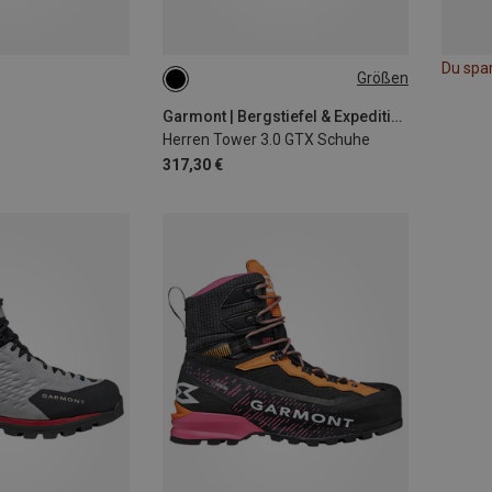
Du spa
Größen
42
42.5
43
44.5
45
46.5
Garmont | Bergstiefel & Expeditionsstiefel
Herren Tower 3.0 GTX Schuhe
317,30 €