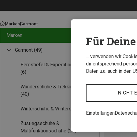
Marken
Garmont
Marken
Für Deine 
Garmont
(49)
… verwenden wir Cookies
dir entsprechend person
Bergstiefel & Expeditionsstiefel
Daten u.a. auch in den 
(6)
Wanderschuhe & Trekkingschuhe
NICHT 
(40)
Winterschuhe & Winterstiefel
(1)
Einstellungen
Datenschu
Zustiegsschuhe &
Multifunktionsschuhe
(28)