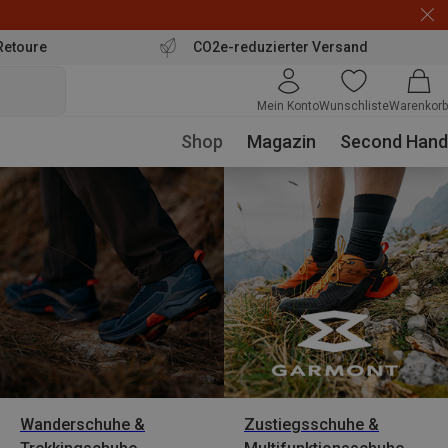
Retoure
CO2e-reduzierter Versand
Mein Konto
Wunschliste
Warenkorb
Shop
Magazin
Second Hand
Wanderschuhe &
Zustiegsschuhe &