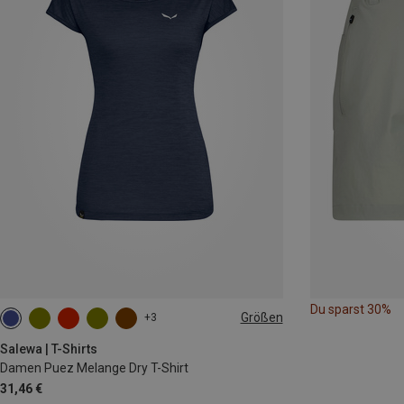
Du sparst 30%
Größen
+3
M
L
XL
XXL
Salewa | T-Shirts
Damen Puez Melange Dry T-Shirt
31,46 €