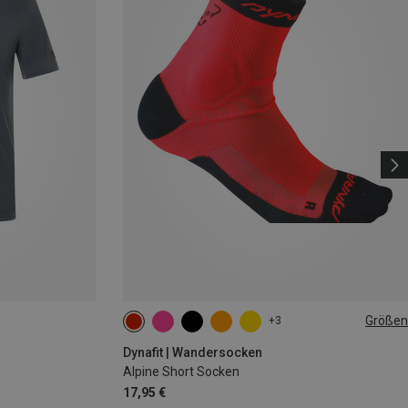
Größen
+3
39|40|41|42
43|44|45|46
Dynafit | Wandersocken
Alpine Short Socken
17,95 €