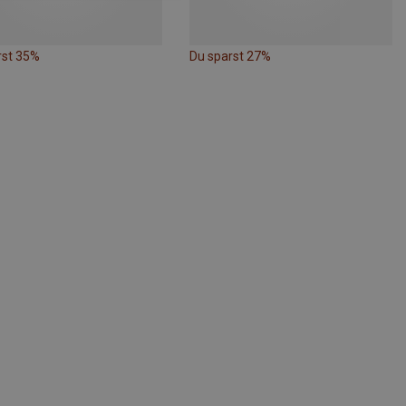
rst 35%
Du sparst 27%