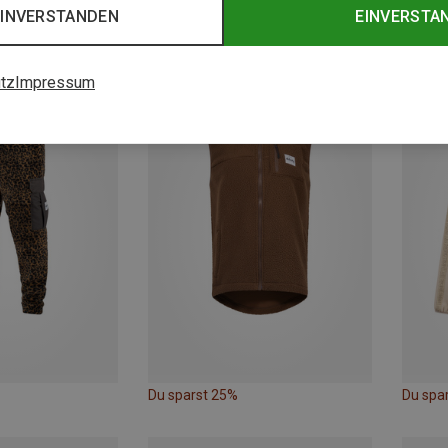
EINVERSTANDEN
EINVERSTA
Du sparst 32%
Du spa
tz
Impressum
Du sparst 25%
Du spa