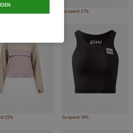
NDEN
rst 33%
Du sparst 27%
rst 25%
Du sparst 18%