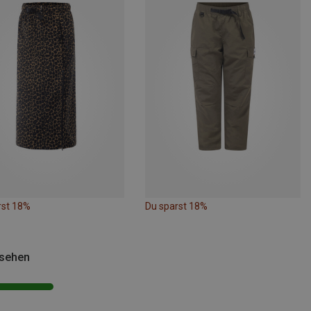
rst 18%
Du sparst 18%
esehen