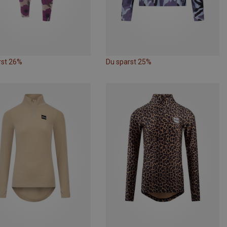
rst 26%
Du sparst 25%