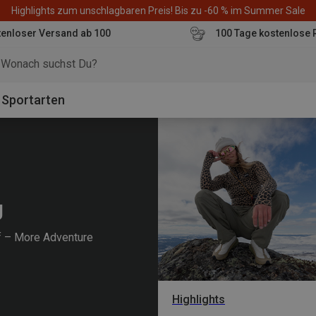
Highlights zum unschlagbaren Preis! Bis zu -60 % im Summer Sale
enloser Versand ab 100
100 Tage kostenlose 
o
Sportarten
g
f – More Adventure
Highlights