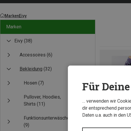
Marken
Eivy
Marken
Eivy
(38)
Accessoires
(6)
Bekleidung
(32)
Für Deine 
Hosen
(7)
Pullover, Hoodies,
… verwenden wir Cookies
Shirts
(11)
dir entsprechend person
Daten u.a. auch in den 
Funktionsunterwäsche
(9)