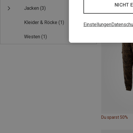
NICHT 
Jacken
(3)
Du sparst 33%
Kleider & Röcke
(1)
Einstellungen
Datenschu
Westen
(1)
Du sparst 50%