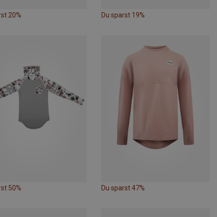
rst 20%
Du sparst 19%
rst 50%
Du sparst 47%