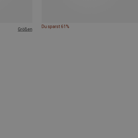
Du sparst 61%
Größen