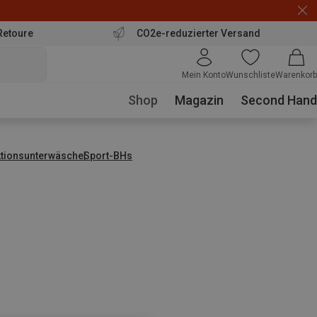
Retoure
CO2e-reduzierter Versand
Mein Konto
Wunschliste
Warenkorb
Shop
Magazin
Second Hand
ktionsunterwäsche
Sport-BHs