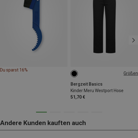
Du sparst 16%
Größen
116
128
140
152
164
Bergzeit Basics
Kinder Meru Westport Hose
51,70 €
Andere Kunden kauften auch