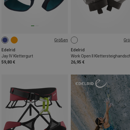
Größen
Gr
68-88CM
75-95CM
XS
M
L
XXL
S
82-102CM
90-110CM
XL
Edelrid
Edelrid
Jay IV Klettergurt
59,80 €
26,95 €