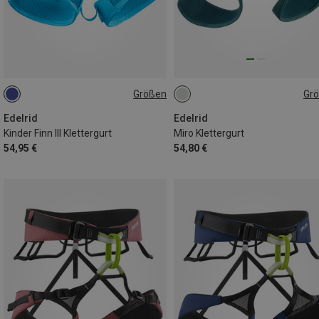
Größen
Gr
XS | 50-70CM
71-86CM
78-93CM
85-100CM
Edelrid
Edelrid
Kinder Finn III Klettergurt
Miro Klettergurt
54,95 €
54,80 €