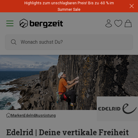
Highlights zum unschlagbaren Preis! Bis zu -60 % im
Summer Sale
Marken
Edelrid
Ausrüstung
Edelrid | Deine vertikale Freiheit