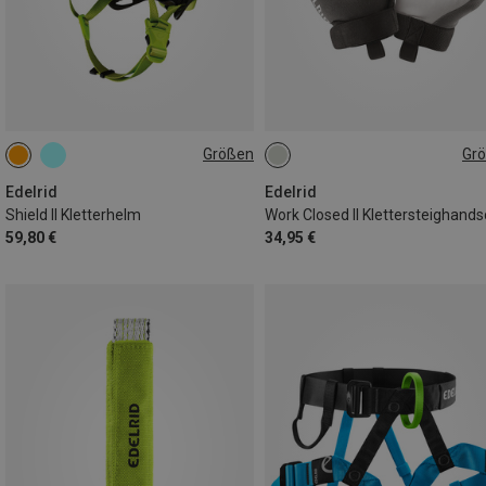
Größen
Gr
48-56CM
XXL
Edelrid
Edelrid
Shield II Kletterhelm
59,80 €
34,95 €