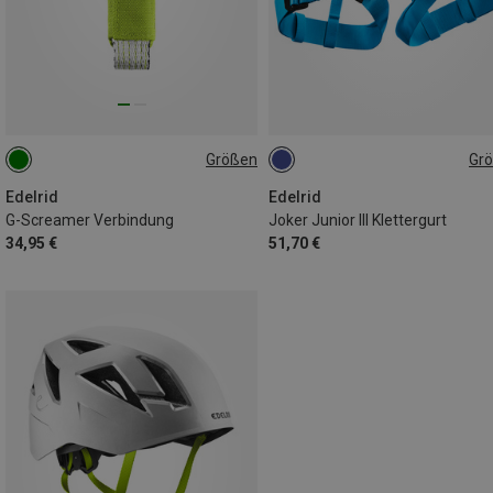
Größen
Gr
15CM
45-80CM
Edelrid
Edelrid
G-Screamer Verbindung
Joker Junior III Klettergurt
34,95 €
51,70 €