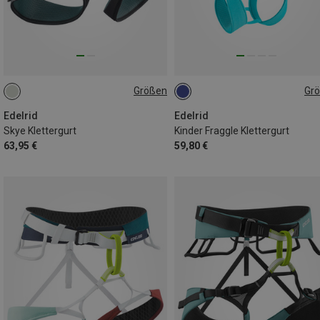
Größen
Gr
62-92CM
82-112CM
XXS | 45-55CM
XS | 50-60CM
Edelrid
Edelrid
Skye Klettergurt
Kinder Fraggle Klettergurt
63,95 €
59,80 €