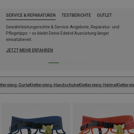
SERVICE & REPARATUREN
TESTBERICHTE
OUTLET
Gewährleistungsrechte & Service-Angebote, Reparatur- und
Pflegetipps – so bleibt Deine Edelrid Ausrüstung länger
einsatzbereit.
JETZT MEHR ERFAHREN
ttersteig-Gurte
Klettersteig-Handschuhe
Klettersteig-Helme
Kletterst