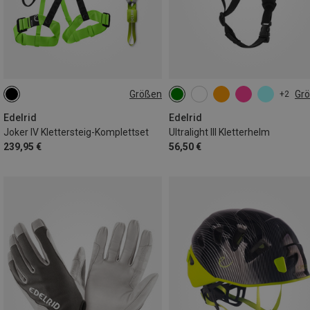
Größen
Gr
+2
45-115CM
54-60CM
Edelrid
Edelrid
Joker IV Klettersteig-Komplettset
Ultralight III Kletterhelm
239,95 €
56,50 €