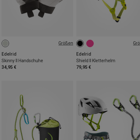
Größen
Gr
XS
XL
S
46-55CM
53-62CM
Edelrid
Edelrid
Skinny II Handschuhe
Shield II Kletterhelm
34,95 €
79,95 €