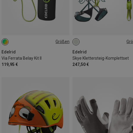
Größen
Gr
25M
82-112CM
Edelrid
Edelrid
Via Ferrata Belay Kit II
Skye Klettersteig-Komplettset
119,95 €
247,50 €