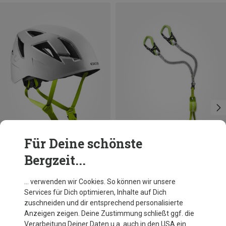
Für Deine schönste
Bergzeit...
Größen
55-61CM
Edelrid
Edelrid
… verwenden wir Cookies. So können wir unsere
Zodiac II Kletterhelm
Cable Comfort 6.0 Klettersteigset
Services für Dich optimieren, Inhalte auf Dich
59,95 €
134,95 €
zuschneiden und dir entsprechend personalisierte
Anzeigen zeigen. Deine Zustimmung schließt ggf. die
Verarbeitung Deiner Daten u.a. auch in den USA ein.