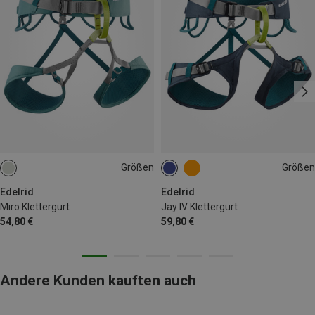
Größen
Größen
71-86CM
78-93CM
68-88CM
75-95CM
85-100CM
82-102CM
90-110CM
Edelrid
Edelrid
Miro Klettergurt
Jay IV Klettergurt
54,80 €
59,80 €
Andere Kunden kauften auch