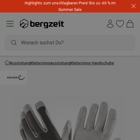
Highlights zum unschlagbaren Preis! Bis zu -60 % im
Summer Sale
Ausrüstung
Klettersteigausrüstung
Klettersteig-Handschuhe