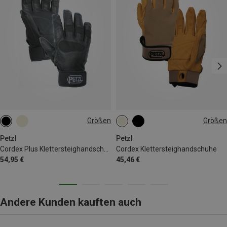
Größen
Größen
S
M
L
XL
XS
S
M
L
XL
Petzl
Petzl
Cordex Plus Klettersteighandschuhe
Cordex Klettersteighandschuhe
54,95 €
45,46 €
Andere Kunden kauften auch