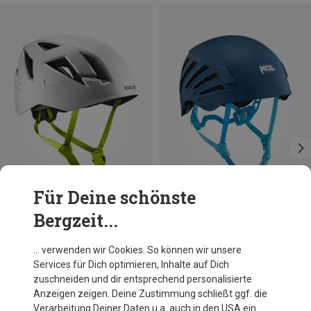
Für Deine schönste
Bergzeit...
Größen
Größen
55-61CM
52-58CM
Edelrid
Petzl
… verwenden wir Cookies. So können wir unsere
Zodiac II Kletterhelm
Damen Borea Kletterhelm
Services für Dich optimieren, Inhalte auf Dich
59,95 €
64,95 €
zuschneiden und dir entsprechend personalisierte
Anzeigen zeigen. Deine Zustimmung schließt ggf. die
Verarbeitung Deiner Daten u.a. auch in den USA ein.