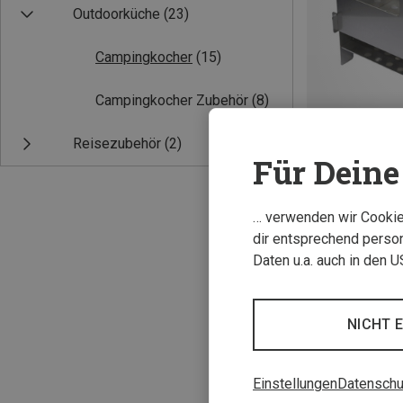
Outdoorküche
(23)
Campingkocher
(15)
Campingkocher Zubehör
(8)
Reisezubehör
(2)
Für Deine 
ONE SIZE
… verwenden wir Cookies
Bushbox Hoboko
dir entsprechend person
31,89 €
Daten u.a. auch in den 
NICHT 
Einstellungen
Datenschu