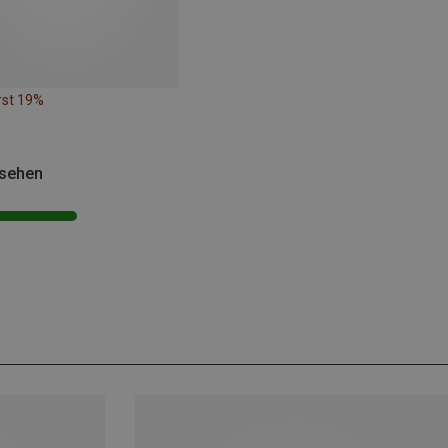
rst 19%
esehen