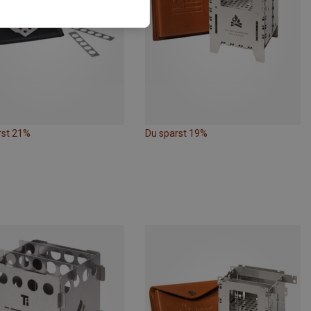
rst 21%
Du sparst 19%