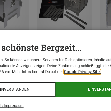
schönste Bergzeit...
Du spa
Größen
Größen
ONE SIZE
Bushcraft Essentials | Campingkocher
Bushcraft Essentials | Campingkocher
. So können wir unsere Services für Dich optimieren, Inhalte a
cher
Bushbox XL Profi Set Hobokocher
alisierte Anzeigen zeigen. Deine Zustimmung schließt ggf. die 
105,30 €
USA ein. Mehr Infos findest Du auf der
Google Privacy Site.
EINVERSTANDEN
EINVERSTA
tz
Impressum