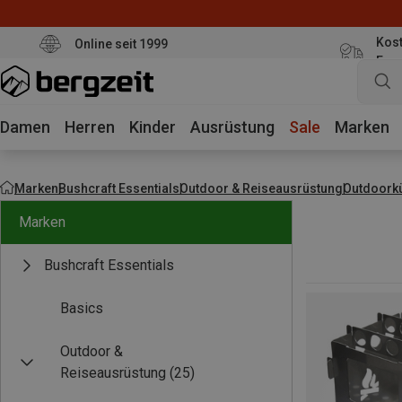
Kost
Online seit 1999
Eur
Damen
Herren
Kinder
Ausrüstung
Sale
Marken
Marken
Bushcraft Essentials
Outdoor & Reiseausrüstung
Outdoork
Marken
Bushcraft Essentials
Basics
Outdoor &
Reiseausrüstung
(25)