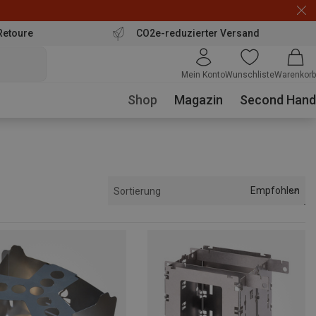
Retoure
CO2e-reduzierter Versand
Mein Konto
Wunschliste
Warenkorb
Shop
Magazin
Second Hand
Empfohlen
Sortierung