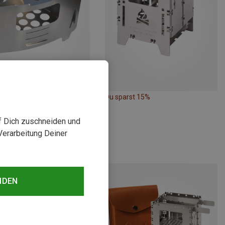
rst 19%
Du sparst 15%
uf Dich zuschneiden und
Verarbeitung Deiner
NDEN