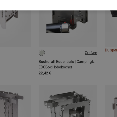
Du spa
Größen
ONE SIZE
Bushcraft Essentials | Campingkocher
EDCBox Hobokocher
22,42 €