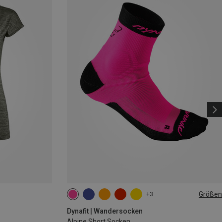
Größen
+3
35|36|37|38
39|40|41|42
43|44|45|46
Dynafit | Wandersocken
Alpine Short Socken