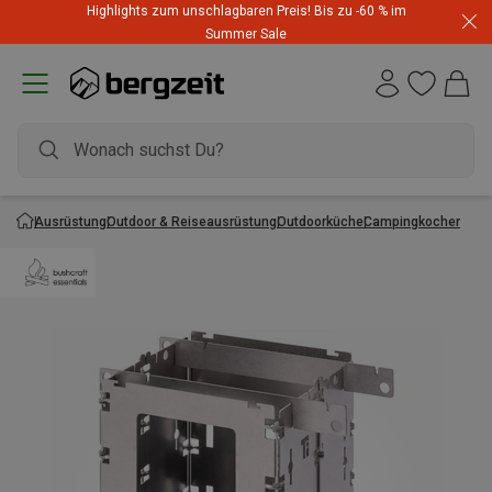
Highlights zum unschlagbaren Preis! Bis zu -60 % im
Summer Sale
Ausrüstung
Outdoor & Reiseausrüstung
Outdoorküche
Campingkocher