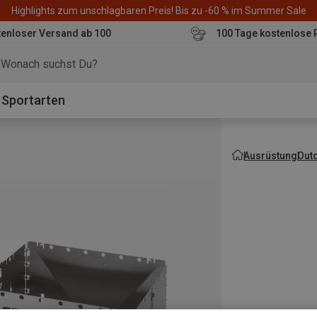
Highlights zum unschlagbaren Preis! Bis zu -60 % im Summer Sale
enloser Versand ab 100
100 Tage kostenlose 
o
Sportarten
Ausrüstung
Out