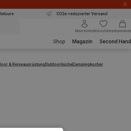
Retoure
CO2e-reduzierter Versand
Mein Konto
Wunschliste
Warenkorb
Shop
Magazin
Second Hand
door & Reiseausrüstung
Outdoorküche
Campingkocher