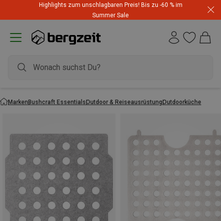
Highlights zum unschlagbaren Preis! Bis zu -60 % im
Summer Sale
Marken
Bushcraft Essentials
Outdoor & Reiseausrüstung
Outdoorküche