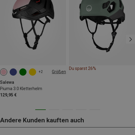
Du sparst 26%
Größen
+2
57-62CM
S-M | 53-58CM
Salewa
Piuma 3.0 Kletterhelm
129,95 €
Andere Kunden kauften auch