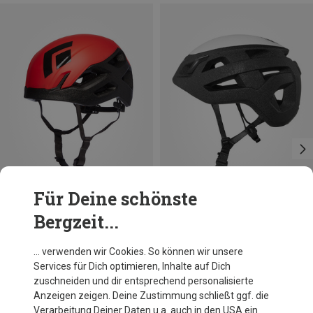
Für Deine schönste
Bergzeit...
Du sparst 26%
Größen
53-59CM
58-63CM
Black Diamond
… verwenden wir Cookies. So können wir unsere
Vision Kletterhelm
Services für Dich optimieren, Inhalte auf Dich
82,20 €
zuschneiden und dir entsprechend personalisierte
Anzeigen zeigen. Deine Zustimmung schließt ggf. die
Verarbeitung Deiner Daten u.a. auch in den USA ein.