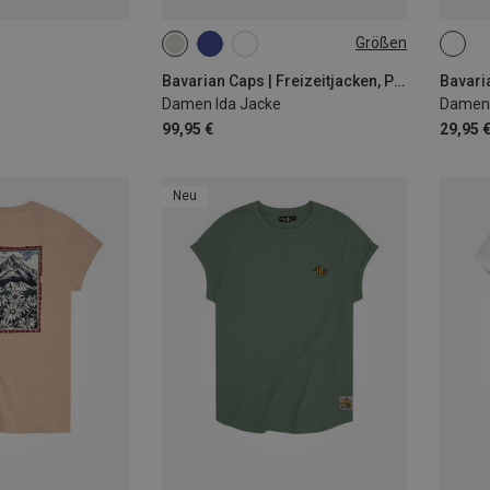
Größen
XS
S
M
L
XL
XS
XXL
Bavarian Caps | Freizeitjacken, Parkas
Bavari
Damen Ida Jacke
Damen 
99,95 €
29,95 
Neu