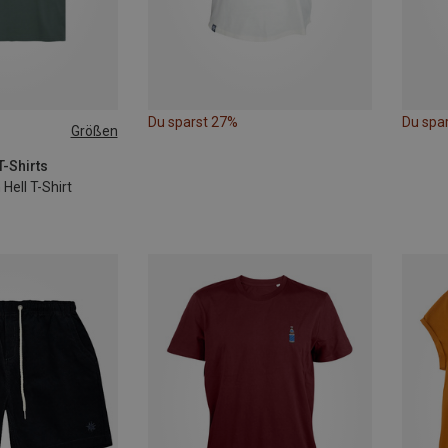
Du sparst 27%
Du spa
Größen
XXL
3XL
T-Shirts
Hell T-Shirt