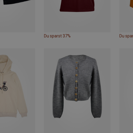
Du sparst 37%
Du spa