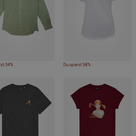
rst 34%
Du sparst 58%