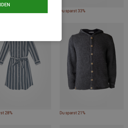
NDEN
rst 30%
Du sparst 33%
rst 28%
Du sparst 21%