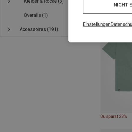
Kleider & Röcke
(3)
NICHT 
Du sparst 18%
Overalls
(1)
Einstellungen
Datenschu
Accessoires
(191)
Du sparst 23%