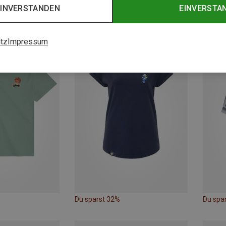
EINVERSTANDEN
EINVERSTA
Du sparst 30%
Du spa
tz
Impressum
Neu
Du sparst 32%
Du spa