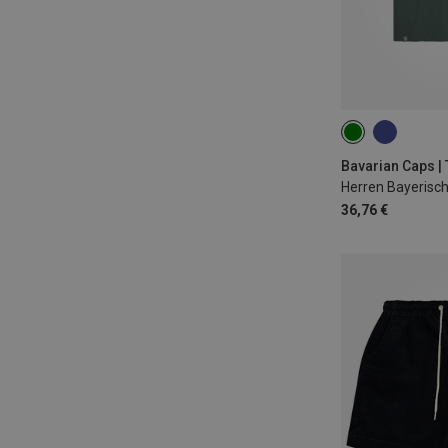
S
L
XL
Bavarian Caps | 
Herren Bayerisch 
36,76 €