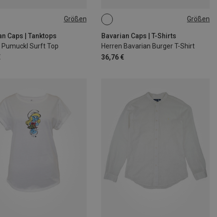
Größen
Größen
S
M
L
XL
S
M
L
XL
XXL
an Caps | Tanktops
Bavarian Caps | T-Shirts
Pumuckl Surft Top
Herren Bavarian Burger T-Shirt
€
36,76 €