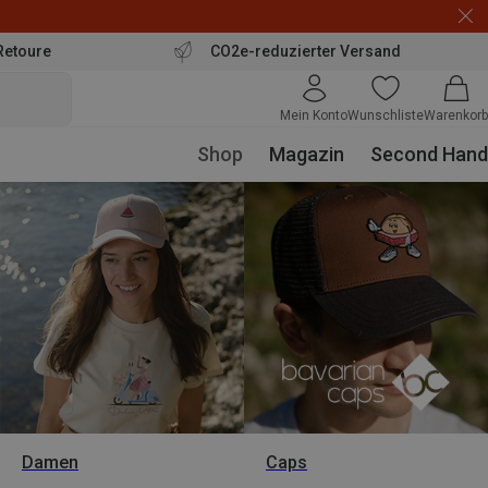
Retoure
CO2e-reduzierter Versand
Mein Konto
Wunschliste
Warenkorb
Shop
Magazin
Second Hand
Damen
Caps