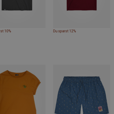
rst 10%
Du sparst 12%