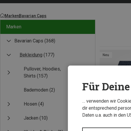
Marken
Bavarian Caps
Marken
Bavarian Caps
(368)
Bekleidung
(177)
Neu
Pullover, Hoodies,
Shirts
(157)
Für Deine 
Bademoden
(2)
… verwenden wir Cookies
Hosen
(4)
dir entsprechend person
Daten u.a. auch in den 
Jacken
(10)