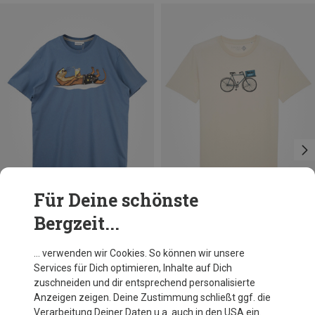
Für Deine schönste
Bergzeit...
Größen
Größen
S
M
L
XL
S
M
L
XL
XXL
3XL
Lakor
Bavarian Caps
… verwenden wir Cookies. So können wir unsere
Herren An Otter Vacation T-Shirt
Herren Express-Lieferdienst T-Shirt
Services für Dich optimieren, Inhalte auf Dich
49,95 €
36,76 €
zuschneiden und dir entsprechend personalisierte
Anzeigen zeigen. Deine Zustimmung schließt ggf. die
Verarbeitung Deiner Daten u.a. auch in den USA ein.