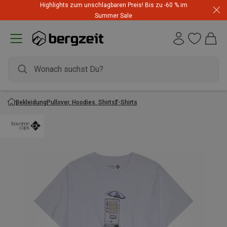
Highlights zum unschlagbaren Preis! Bis zu -60 % im
Summer Sale
Bekleidung
Pullover, Hoodies, Shirts
T-Shirts