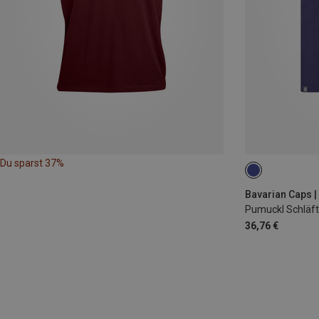
Du sparst 37%
S
M
L
Bavarian Caps | 
Pumuckl Schläft 
36,76 €