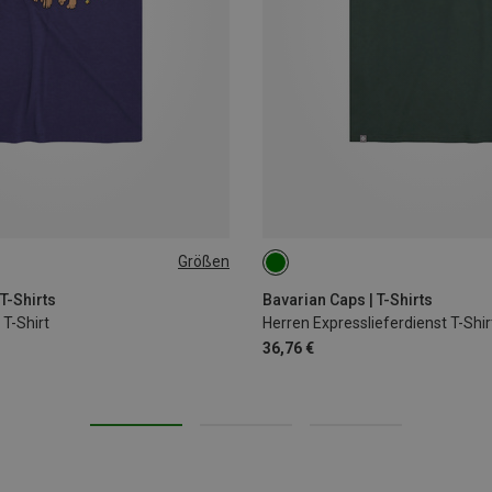
Größen
XL
S
M
L
XL
XXL
3
T-Shirts
Bavarian Caps | T-Shirts
T-Shirt
Herren Expresslieferdienst T-Shir
36,76 €