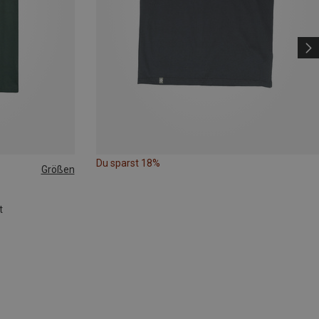
Du sparst 18%
Größen
XL
t