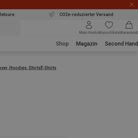
Retoure
CO2e-reduzierter Versand
Mein Konto
Wunschliste
Warenkorb
Shop
Magazin
Second Hand
over, Hoodies, Shirts
T-Shirts