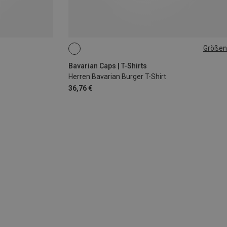
Größen
S
M
L
XL
XXL
Bavarian Caps | T-Shirts
Herren Bavarian Burger T-Shirt
36,76 €