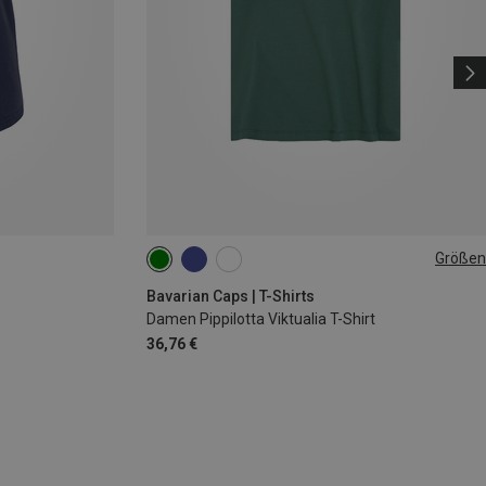
Größen
XS
S
M
L
XL
Bavarian Caps | T-Shirts
Damen Pippilotta Viktualia T-Shirt
36,76 €