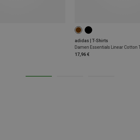
XS
S
M
L
adidas | T-Shirts
Damen Essentials Linear Cotton T
17,96 €