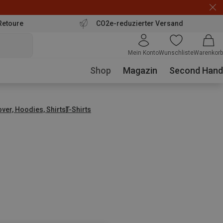
Retoure
CO2e-reduzierter Versand
Mein Konto
Wunschliste
Warenkorb
Shop
Magazin
Second Hand
over, Hoodies, Shirts
T-Shirts