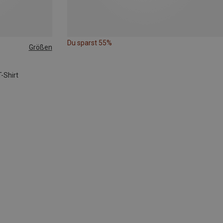
Du sparst 55%
Größen
-Shirt