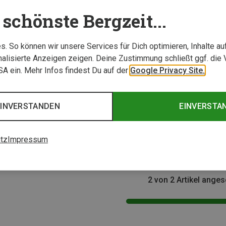
schönste Bergzeit...
. So können wir unsere Services für Dich optimieren, Inhalte a
alisierte Anzeigen zeigen. Deine Zustimmung schließt ggf. die 
USA ein. Mehr Infos findest Du auf der
Google Privacy Site.
Größen
Größen
EINVERSTANDEN
EINVERSTA
40L
chen
CMP | Reisetaschen
L Tasche
Yahk 40l Duffel
tz
Impressum
79,95 €
2 von 2 Artikel ange