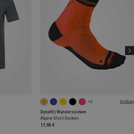
Größen
+3
35|36|37|38
39|40|41|42
43|44|45|46
Dynafit | Wandersocken
Alpine Short Socken
17,95 €