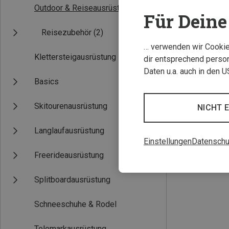
Outdoor & Reiseausrüstung
(2)
Für Deine 
Reisezubehör
(2)
… verwenden wir Cookies
Klettersteigausrüstung
dir entsprechend person
Daten u.a. auch in den 
Basics
Skitourenausrüstung
NICHT 
25L
CMP | Reisetas
Langlaufausrüstung
Foldable Gym 25
Einstellungen
Datenschu
18,76 €
Freerideausrüstung
Splitboardausrüstung
Schneeschuhe & Rodel
Telemarkausrüstung