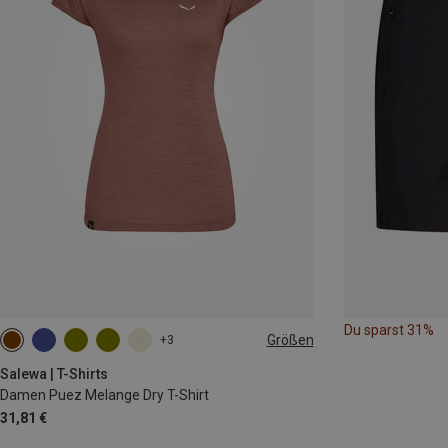
Du sparst 31%
Größen
+3
XS
S
M
L
XL
XXL
Salewa | T-Shirts
Damen Puez Melange Dry T-Shirt
31,81 €