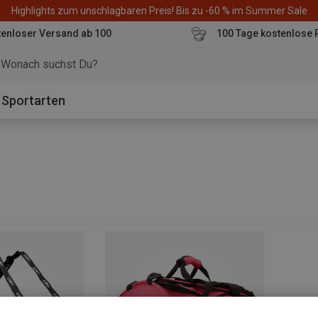
Highlights zum unschlagbaren Preis! Bis zu -60 % im Summer Sale
enloser Versand ab 100
100 Tage kostenlose 
o
Sportarten