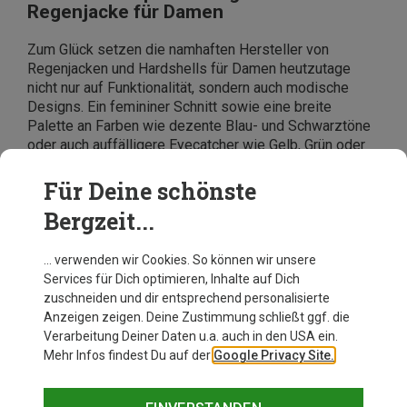
Regenjacke für Damen
Zum Glück setzen die namhaften Hersteller von
Regenjacken und Hardshells für Damen heutzutage
nicht nur auf Funktionalität, sondern auch modische
Designs. Ein femininer Schnitt sowie eine breite
Palette an Farben wie dezente Blau- und Schwarztöne
oder auch auffälligere Eyecatcher wie Gelb, Grün oder
Pink – hier findet wirklich jede Dame ihre wasserdichte
Regenjacke!
Tipp
: Im Bergzeit Onlineshop kannst Du
Für Deine schönste
ganz einfach nach „Größe“ filtern, um Dir zum Beispiel
Bergzeit...
Regenjacken für Damen in
kleinen Sondergrößen
oder großen Größen
anzeigen zu lassen.
… verwenden wir Cookies. So können wir unsere
Services für Dich optimieren, Inhalte auf Dich
zuschneiden und dir entsprechend personalisierte
Anzeigen zeigen. Deine Zustimmung schließt ggf. die
Verarbeitung Deiner Daten u.a. auch in den USA ein.
Mehr Infos findest Du auf der
Google Privacy Site.