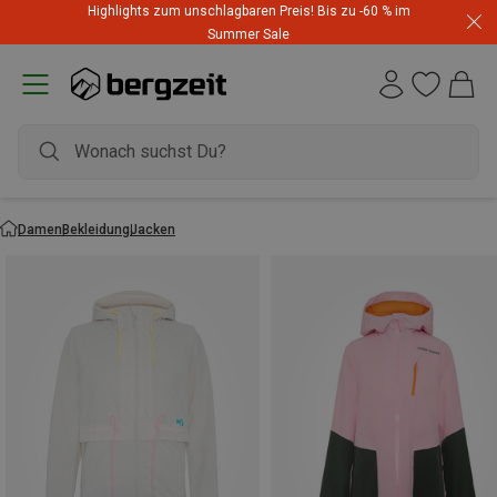
Highlights zum unschlagbaren Preis! Bis zu -60 % im
Summer Sale
Damen
Bekleidung
Jacken