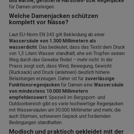
und warme, gefütterte Hardshell- bzw. Regenjacke
für Damen umsteigen.
Welche Damenjacken schützen
komplett vor Nässe?
Laut EU-Norm EN 343 gilt Bekleidung ab einer
Wassersäule von 1.300 Millimetern als
wasserdicht
. Das bedeutet, dass das Textil dem Druck
von 1,3 Litern Wasser standhält, ehe ein Tropfen seinen
Weg durch das Gewebe findet – mehr nicht. In der
Praxis zeigt sich, dass Wind, Bewegung, Gewicht
(Rucksack) und Druck (anlehnen) deutlich höhere
Belastungen erzeugen. Daher ist für
zuverlässige
Funktionsregenjacken
für Damen eine
Wassersäule
von mindestens 10.000 Millimetern
empfehlenswert
. Speziell im Bergsport- und
Outdoorbereich gibt es viele hochwertige Regenjacken
mit Wassersäulen um 30.000 Millimeter und mehr, die
auch Stürmen, schwerem Gepäck und fordernden
Bedingungen standhalten.
Modisch und praktisch gekleidet mit der