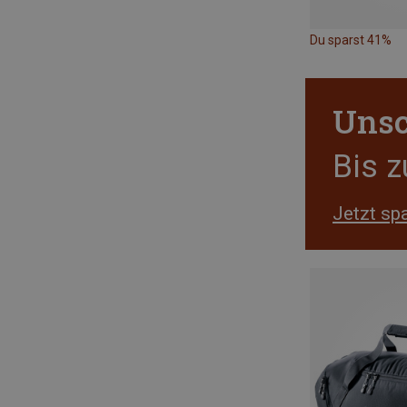
Du sparst 41%
Unsc
Bis 
Jetzt sp