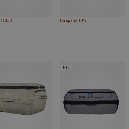
rst 35%
Du sparst 10%
Neu