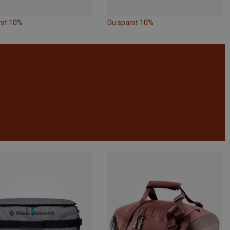
rst 10%
Du sparst 10%