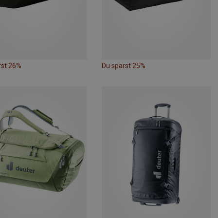
rst 26%
Du sparst 25%