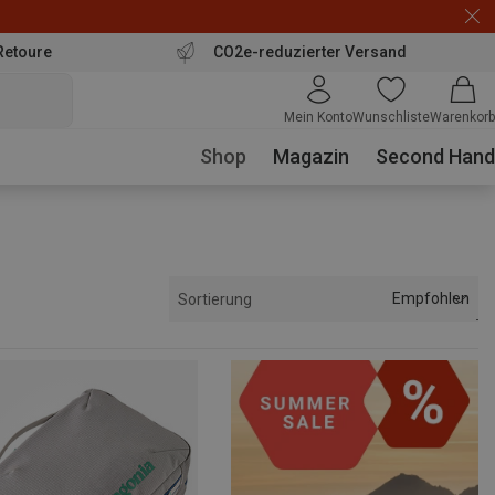
Retoure
CO2e-reduzierter Versand
Mein Konto
Wunschliste
Warenkorb
Shop
Magazin
Second Hand
Empfohlen
Sortierung