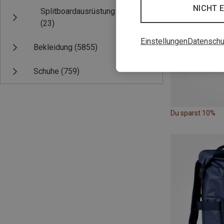
NICHT 
Splitboardausrüstung
(23)
Einstellungen
Datenschu
Bekleidung
(5855)
Schuhe
(759)
Du sparst 10%