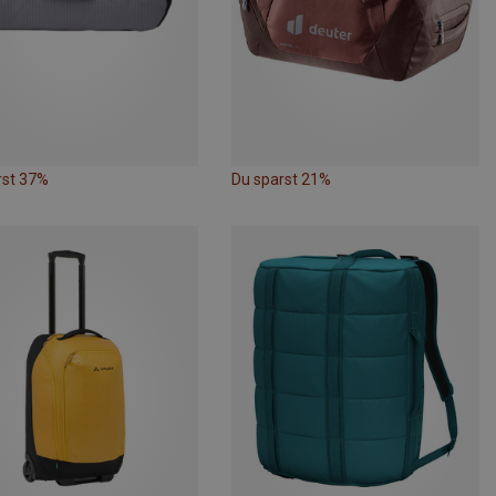
rst 37%
Du sparst 21%