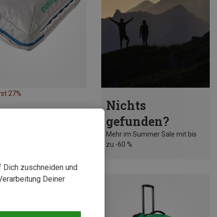
rst 27%
Nichts
gefunden?
Mehr im Summer Sale mit bis
zu -60 %
uf Dich zuschneiden und
Verarbeitung Deiner