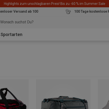
Highlights zum unschlagbaren Preis! Bis zu -60 % im Summer Sale
enloser Versand ab 100
100 Tage kostenlose 
o
Sportarten