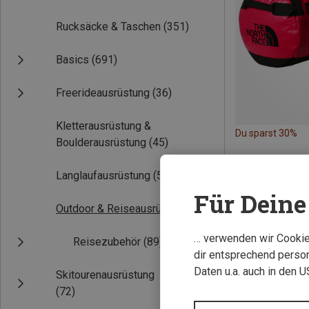
Rucksäcke & Taschen
(351)
Basics
(691)
Freerideausrüstung
(36)
Kletterausrüstung &
Du sparst 30%
Boulderausrüstung
(45)
Langlaufausrüstung
(5)
Für Deine 
Outdoor & Reiseausrüstung
(89)
… verwenden wir Cookies
Reisezubehör
(89)
dir entsprechend person
Daten u.a. auch in den 
Skitourenausrüstung
(72)