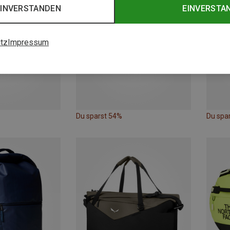
EINVERSTANDEN
EINVERSTA
tz
Impressum
Du sparst 54%
Du spa