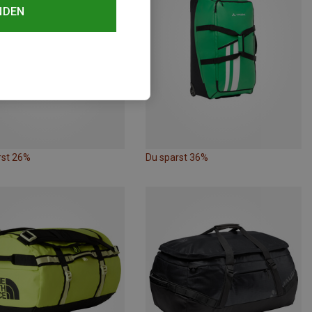
NDEN
rst 26%
Du sparst 36%