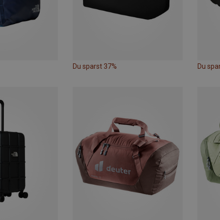
Du sparst 37%
Du spa