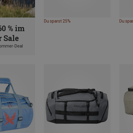
Du sparst 25%
Du spa
60 % im
 Sale
Sommer-Deal