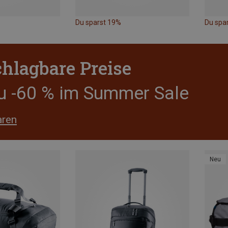
Du sparst 19%
Du spa
hlagbare Preise
zu -60 % im Summer Sale
aren
Neu