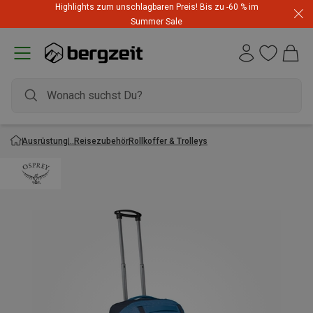
Highlights zum unschlagbaren Preis! Bis zu -60 % im
Summer Sale
Ausrüstung
Reisezubehör
Rollkoffer & Trolleys