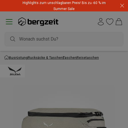
Highlights zum unschlagbaren Preis! Bis zu -60 % im
Summer Sale
Ausrüstung
Rucksäcke & Taschen
Taschen
Reisetaschen