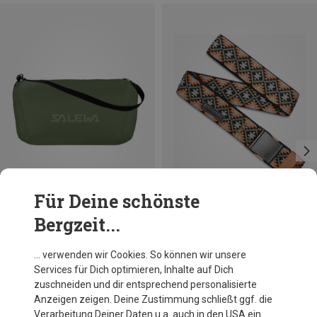
Für Deine schönste
Bergzeit...
Größen
Größen
+5
28L
ONE SIZE
Salewa
Arcade
… verwenden wir Cookies. So können wir unsere
Ultralight Duffle 28 Reisetasche
Vernan Kee Gürtel
Services für Dich optimieren, Inhalte auf Dich
39,86 €
34,95 €
zuschneiden und dir entsprechend personalisierte
Anzeigen zeigen. Deine Zustimmung schließt ggf. die
Verarbeitung Deiner Daten u.a. auch in den USA ein.