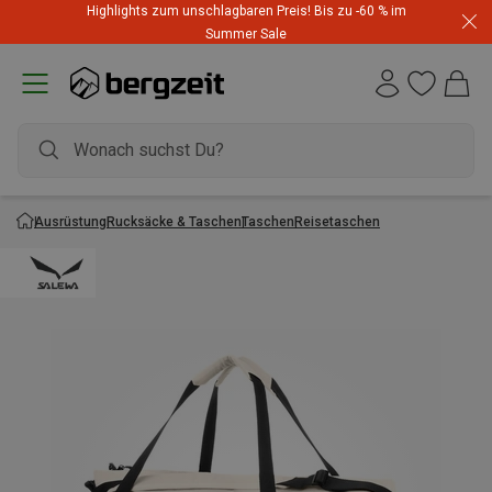
Highlights zum unschlagbaren Preis! Bis zu -60 % im
Summer Sale
Ausrüstung
Rucksäcke & Taschen
Taschen
Reisetaschen