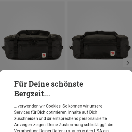
Für Deine schönste
Bergzeit...
Du sparst 24%
Größen
36L
Fjällräven
… verwenden wir Cookies. So können wir unsere
High Coast 36 Duffel
Services für Dich optimieren, Inhalte auf Dich
149,95 €
zuschneiden und dir entsprechend personalisierte
Anzeigen zeigen. Deine Zustimmung schließt ggf. die
Verarbeitung Deiner Daten u.a. auch in den USA ein.