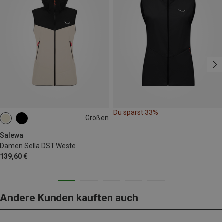
Du sparst 33%
Größen
XXS
XS
S
M
L
XL
Salewa
Damen Sella DST Weste
139,60 €
Andere Kunden kauften auch