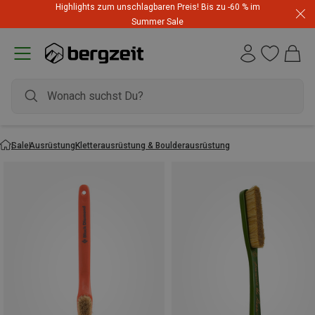
Highlights zum unschlagbaren Preis! Bis zu -60 % im
Summer Sale
Sale
Ausrüstung
Kletterausrüstung & Boulderausrüstung