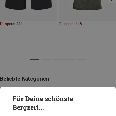
Du sparst 44%
Du sparst 14%
Beliebte Kategorien
Für Deine schönste
BEKLEIDUNG
Bergzeit...