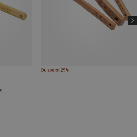
Du sparst 29%
te