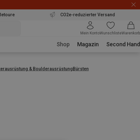
Retoure
CO2e-reduzierter Versand
Mein Konto
Wunschliste
Warenkorb
Shop
Magazin
Second Hand
tterausrüstung & Boulderausrüstung
Bürsten