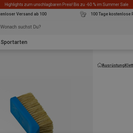
Highlights zum unschlagbaren Preis! Bis zu -60 % im Summer Sale
enloser Versand ab 100
100 Tage kostenlose 
o
Sportarten
Ausrüstung
Kle