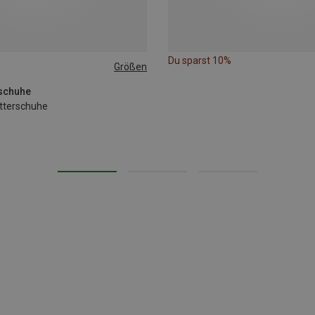
Du sparst 10%
Größen
rschuhe
etterschuhe