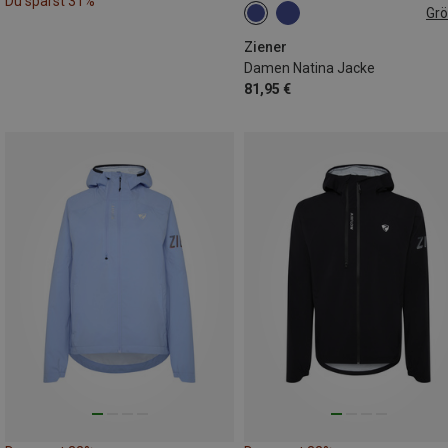
Du sparst 31%
Gr
S
Ziener
Damen Natina Jacke
81,95 €