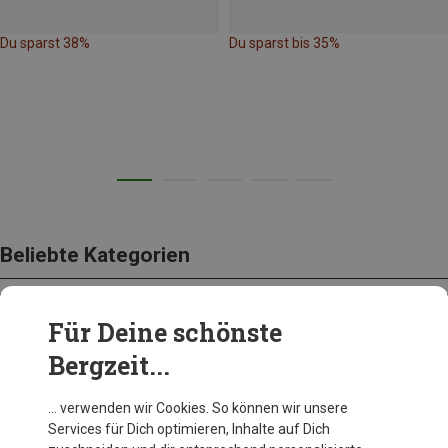
Du sparst 38%
Du sparst bis 35%
Beliebte Kategorien
Für Deine schönste
BEKLEIDUNG
Bergzeit...
… verwenden wir Cookies. So können wir unsere
Services für Dich optimieren, Inhalte auf Dich