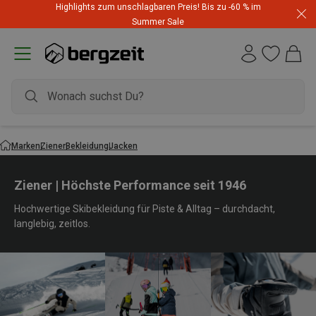
Highlights zum unschlagbaren Preis! Bis zu -60 % im
Summer Sale
Marken
Ziener
Bekleidung
Jacken
Ziener | Höchste Performance seit 1946
Hochwertige Skibekleidung für Piste & Alltag – durchdacht,
langlebig, zeitlos.