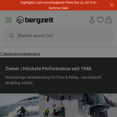
Highlights zum unschlagbaren Preis! Bis zu -60 % im
Summer Sale
Marken
Ziener
Bekleidung
Ziener | Höchste Performance seit 1946
Hochwertige Skibekleidung für Piste & Alltag – durchdacht,
langlebig, zeitlos.