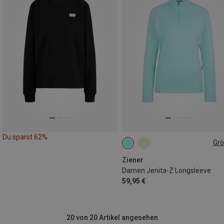
Du sparst 62%
Gr
M
L
XL
XXL
Ziener
Damen Jenita-Z Longsleeve
59,95 €
20 von 20 Artikel angesehen