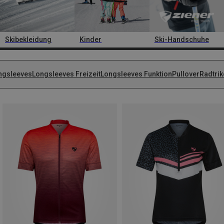
Skibekleidung
Kinder
Ski-Handschuhe
ngsleeves
Longsleeves Freizeit
Longsleeves Funktion
Pullover
Radtrik