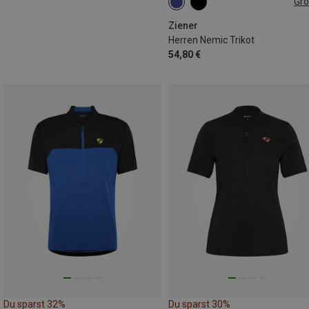
Gr
M
L
XXL
Ziener
Herren Nemic Trikot
54,80 €
Du sparst 32%
Du sparst 30%