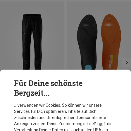
Für Deine schönste
Bergzeit...
Größen
39|40
Solestar
… verwenden wir Cookies. So können wir unsere
Active Einlegesohle
Services für Dich optimieren, Inhalte auf Dich
22,46 €
zuschneiden und dir entsprechend personalisierte
Anzeigen zeigen. Deine Zustimmung schließt ggf. die
Verarbeitung Deiner Daten u.a. auch in den USA ein.