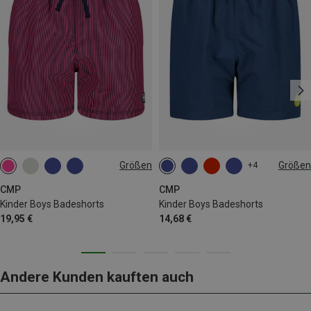
Größen
Größen
+4
98
140
152
164
176
CMP
CMP
Kinder Boys Badeshorts
Kinder Boys Badeshorts
19,95 €
14,68 €
Andere Kunden kauften auch