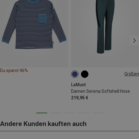
Du sparst 46%
Größen
XS
S
M
L
XL
XXL
LaMunt
Damen Serena Softshell Hose
219,95 €
Andere Kunden kauften auch