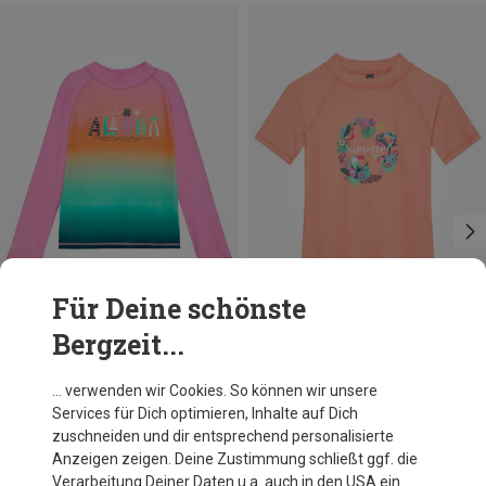
Für Deine schönste
Bergzeit...
Größen
Größen
98
104
116
134
98
110
116
140
Color Kids
Color Kids
… verwenden wir Cookies. So können wir unsere
Kinder Chest Print UV Shirt
Kinder Print UV Shirt
Services für Dich optimieren, Inhalte auf Dich
29,95 €
26,00 €
zuschneiden und dir entsprechend personalisierte
Anzeigen zeigen. Deine Zustimmung schließt ggf. die
Verarbeitung Deiner Daten u.a. auch in den USA ein.