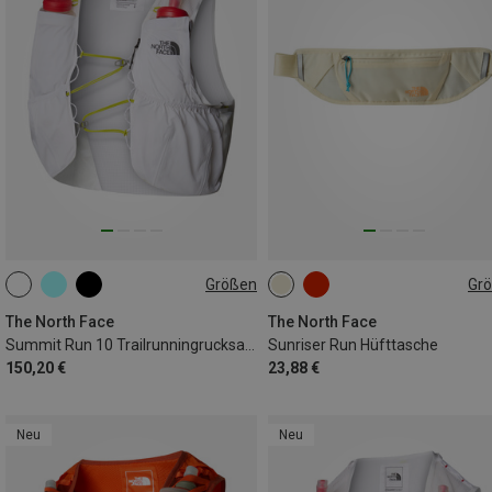
Größen
Gr
10L | S
10L | XS
10L | L
0,5L
10L | XL
10L | M
The North Face
The North Face
Summit Run 10 Trailrunningrucksack
Sunriser Run Hüfttasche
150,20 €
23,88 €
Neu
Neu