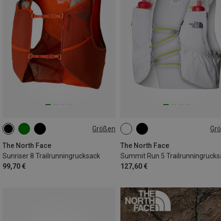
Größen
Gr
8L | L
8L | S
8L | XS
5L | XL
5L | S
5L | XS
8L | XL
8L | M
The North Face
The North Face
Sunriser 8 Trailrunningrucksack
Summit Run 5 Trailrunningrucks
99,70 €
127,60 €