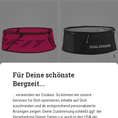
Für Deine schönste
Bergzeit...
Du sparst 10%
Größen
0.8L | M
0.8L | S
0.8L | L
Dynafit
… verwenden wir Cookies. So können wir unsere
Running Gürtel
Services für Dich optimieren, Inhalte auf Dich
40,72 €
zuschneiden und dir entsprechend personalisierte
Anzeigen zeigen. Deine Zustimmung schließt ggf. die
Verarbeitung Deiner Daten u.a. auch in den USA ein.