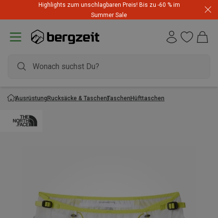
Highlights zum unschlagbaren Preis! Bis zu -60 % im
Summer Sale
Ausrüstung
Rucksäcke & Taschen
Taschen
Hüfttaschen