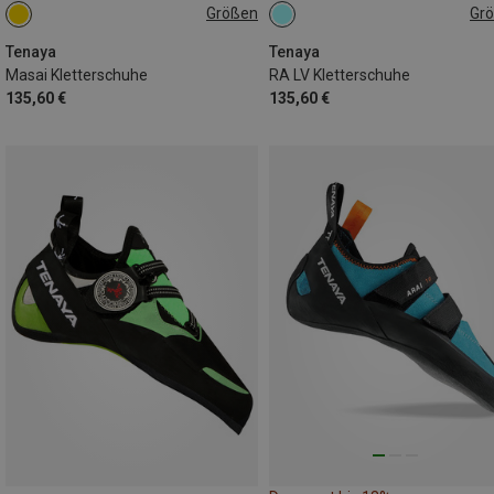
Größen
Gr
Tenaya
Tenaya
Masai Kletterschuhe
RA LV Kletterschuhe
135,60 €
135,60 €