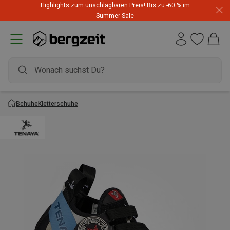
Highlights zum unschlagbaren Preis! Bis zu -60 % im
Dynafit Hammerangebot! Reduzierte Outfits für neue
Summer Sale
Abenteuer
Schuhe
Kletterschuhe